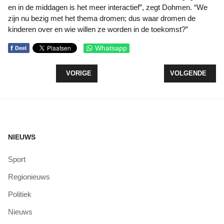
en in de middagen is het meer interactief”, zegt Dohmen. “We
zijn nu bezig met het thema dromen; dus waar dromen de
kinderen over en wie willen ze worden in de toekomst?”
f
Whatsapp
Deel
VORIG ARTIKEL: TOSS-AVOND BADMINTONNERS I
VOLGENDE ARTI
VORIGE
VOLGENDE
NIEUWS
Sport
Regionieuws
Politiek
Nieuws