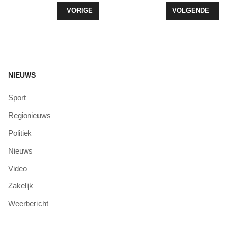
VORIG ARTIKEL: VIJF ZEEWOLDENAREN VERTEL
VOLGENDE ARTI
VORIGE
VOLGENDE
NIEUWS
Sport
Regionieuws
Politiek
Nieuws
Video
Zakelijk
Weerbericht