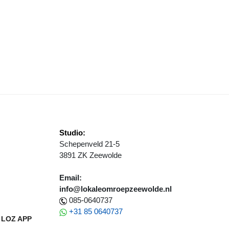
EEWOLDE STEMT IN MET VERDERE SAMENWERKING
Studio:
Schepenveld 21-5
3891 ZK Zeewolde
Email:
info@lokaleomroepzeewolde.nl
085-0640737
+31 85 0640737
LOZ APP