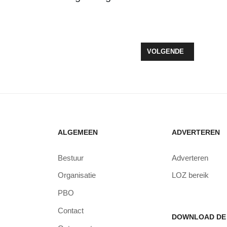
VERGADERING 16 DECEMBER
VOLGENDE ARTIKEL: Z
VOLGENDE
ALGEMEEN
ADVERTEREN
Bestuur
Adverteren
Organisatie
LOZ bereik
PBO
Contact
DOWNLOAD DE 