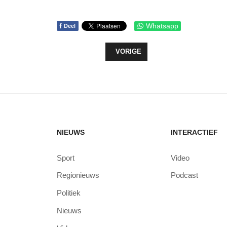
f
Whatsapp
Deel
VORIG ARTIKEL: VERVOLG RAADS
VORIGE
NIEUWS
INTERACTIEF
Sport
Video
Regionieuws
Podcast
Politiek
Nieuws