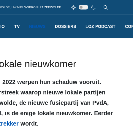
WOLDE, UW NIEUWSBRON UIT ZEEWOLDE
IO
TV
NIEUWS
DOSSIERS
LOZ PODCAST
CO
lokale nieuwkomer
streek waarop nieuwe lokale partijen
wolde, de nieuwe fusiepartij van PvdA,
, is de enige lokale nieuwkomer. Eerder
ttrekker
wordt.