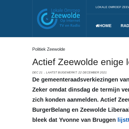
LOKALE OMROEP ZEE
HOME
RAD
Politiek Zeewolde
Actief Zeewolde enige 
DEC 21
LAATST BIJGEWERKT: 22 DECEMBER 2021
De gemeenteraadsverkiezingen van 2022 werpen hun schaduw vooruit.
Zeker omdat dinsdag de termijn ver
zich konden aanmelden. Actief Zee
BurgerBelang en Zeewolde Liberaal
bleek dat Yvonne van Bruggen
lijs