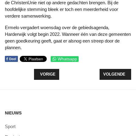
de ChristenUnie niet op andere gedachten brengen. Bij de
hoofdelijke stemming bleek er toch een meerderheid voor
verdere samenwerking.
Ermelo vergadert woensdag over de gebiedsagenda,
Harderwijk volgt begin 2022. Wanneer één van deze gemeenten
geen goedkeuring geeft, gaat er alsnog een streep door de
plannen.
f
Whatsapp
Deel
VORIG ARTIKEL: ACTIEF ZEEWOLDE ENIGE LOK
VOLGENDE ARTIK
VORIGE
VOLGENDE
NIEUWS
Sport