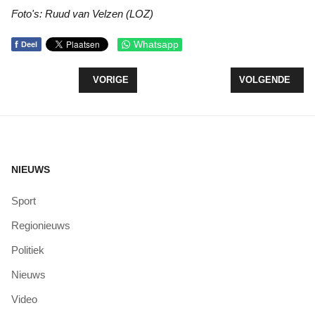
Foto's: Ruud van Velzen (LOZ)
f
Whatsapp
Deel
VORIG ARTIKEL: VRAGEN OVER VERDIEPING WO
VOLGENDE ARTI
VORIGE
VOLGENDE
NIEUWS
Sport
Regionieuws
Politiek
Nieuws
Video