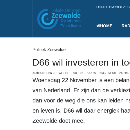
LOKALE OMROEP ZEE
HOME
RAD
Politiek Zeewolde
D66 wil investeren in 
AUTEUR:
D66 ZEEWOLDE
OKT 26
LAATST BIJGEWERKT: 26 OK
Woensdag 22 November is een belangrijke dag voor de toekomst
van Nederland. Er zijn dan de verkie
dan voor de weg die ons kan leiden n
en leven is. D66 wil daar energiek ha
Zeewolde doet mee.