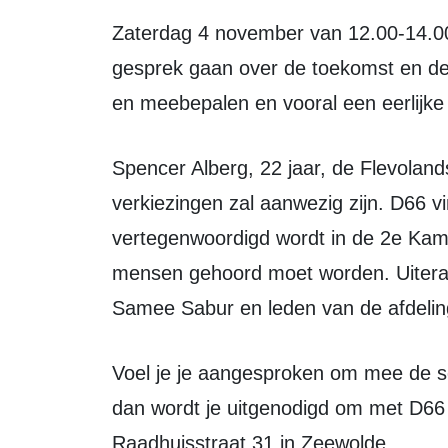
Zaterdag 4 november van 12.00-14.00 wil D66 met de inwoners van Zeewolde in
gesprek gaan over de toekomst en d
en meebepalen en vooral een eerlijke
Spencer Alberg, 22 jaar, de Flevolandse D66 kandidaat voor de 2e kamer
verkiezingen zal aanwezig zijn. D66 vi
vertegenwoordigd wordt in de 2e Kam
mensen gehoord moet worden. Uiteraa
Samee Sabur en leden van de afdeling
Voel je je aangesproken om mee de schouders onder jouw toekomst te zetten
dan wordt je uitgenodigd om met D66 
Raadhuisstraat 31 in Zeewolde.