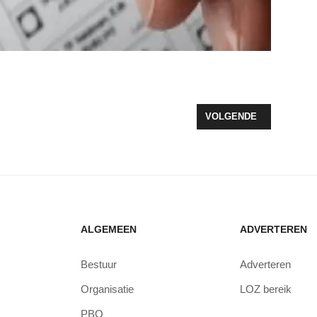
EEN ONTMOETINGSBOS VAN COALITIE EN OPPOSITIE
VOLGENDE ARTIKEL: G
VOLGENDE
ALGEMEEN
ADVERTEREN
Bestuur
Adverteren
Organisatie
LOZ bereik
PBO