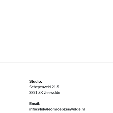
EMEENTELIJKE EREPENNING VOOR YVONNE VAN BRUGGEN
Studio:
Schepenveld 21-5
3891 ZK Zeewolde
Email:
info@lokaleomroepzeewolde.nl