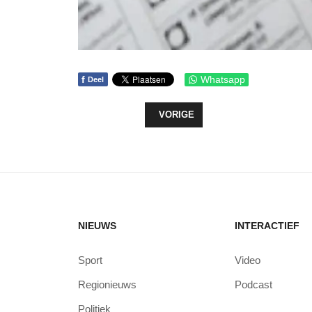
f
Whatsapp
Deel
VORIG ARTIKEL: G-GEBIED NOG G
VORIGE
NIEUWS
INTERACTIEF
Sport
Video
Regionieuws
Podcast
Politiek