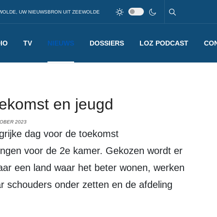
WOLDE, UW NIEUWSBRON UIT ZEEWOLDE
IO
TV
NIEUWS
DOSSIERS
LOZ PODCAST
CO
toekomst en jeugd
TOBER 2023
zingen voor de 2e kamer. Gekozen wordt er
aar een land waar het beter wonen, werken
ar schouders onder zetten en de afdeling