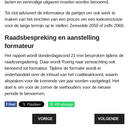
lasten en eenmalige uitgaven moeten worden benoemd.
Tot slot adviseert de informateur de partijen om ook werk te
maken van het inrichten van een proces om een toekomstvisie
voor de lange termijn op te stellen: Zeewolde 2050 of zelfs 2060.
Raadsbespreking en aanstelling
formateur
Het rapport wordt donderdagavond 21 mei besproken tijdens de
raadsvergadering. Daar wordt Roerig naar verwachting ook
benoemd tot formateur. Tijdens de formatie wordt er
onderhandeld over de inhoud van het coalitieakkoord, waarin
afspraken voor de komende vier jaar worden vastgelegd. Het
doel is om voor de zomer de wethouders voor de nieuwe
periode te benoemen.
f
Whatsapp
Deel
VORIG ARTIKEL: GEMENGDE GEVOELENS OVER 
VOLGENDE ARTI
VORIGE
VOLGENDE