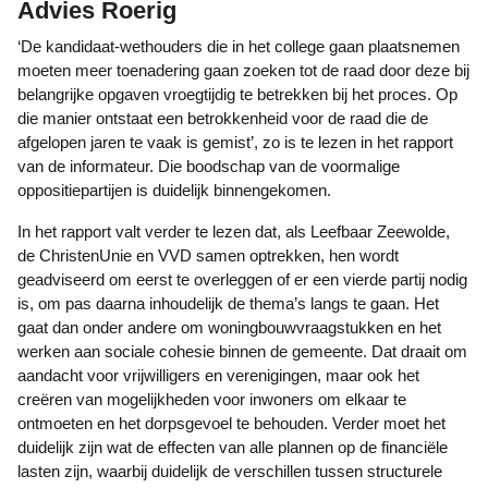
Advies Roerig
‘De kandidaat-wethouders die in het college gaan plaatsnemen
moeten meer toenadering gaan zoeken tot de raad door deze bij
belangrijke opgaven vroegtijdig te betrekken bij het proces. Op
die manier ontstaat een betrokkenheid voor de raad die de
afgelopen jaren te vaak is gemist’, zo is te lezen in het rapport
van de informateur. Die boodschap van de voormalige
oppositiepartijen is duidelijk binnengekomen.
In het rapport valt verder te lezen dat, als Leefbaar Zeewolde,
de ChristenUnie en VVD samen optrekken, hen wordt
geadviseerd om eerst te overleggen of er een vierde partij nodig
is, om pas daarna inhoudelijk de thema’s langs te gaan. Het
gaat dan onder andere om woningbouwvraagstukken en het
werken aan sociale cohesie binnen de gemeente. Dat draait om
aandacht voor vrijwilligers en verenigingen, maar ook het
creëren van mogelijkheden voor inwoners om elkaar te
ontmoeten en het dorpsgevoel te behouden. Verder moet het
duidelijk zijn wat de effecten van alle plannen op de financiële
lasten zijn, waarbij duidelijk de verschillen tussen structurele