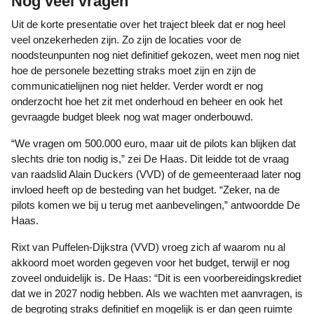
Nog veel vragen
Uit de korte presentatie over het traject bleek dat er nog heel
veel onzekerheden zijn. Zo zijn de locaties voor de
noodsteunpunten nog niet definitief gekozen, weet men nog niet
hoe de personele bezetting straks moet zijn en zijn de
communicatielijnen nog niet helder. Verder wordt er nog
onderzocht hoe het zit met onderhoud en beheer en ook het
gevraagde budget bleek nog wat mager onderbouwd.
“We vragen om 500.000 euro, maar uit de pilots kan blijken dat
slechts drie ton nodig is,” zei De Haas. Dit leidde tot de vraag
van raadslid Alain Duckers (VVD) of de gemeenteraad later nog
invloed heeft op de besteding van het budget. “Zeker, na de
pilots komen we bij u terug met aanbevelingen,” antwoordde De
Haas.
Rixt van Puffelen-Dijkstra (VVD) vroeg zich af waarom nu al
akkoord moet worden gegeven voor het budget, terwijl er nog
zoveel onduidelijk is. De Haas: “Dit is een voorbereidingskrediet
dat we in 2027 nodig hebben. Als we wachten met aanvragen, is
de begroting straks definitief en mogelijk is er dan geen ruimte