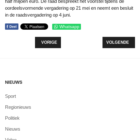
half miljoen euro. De raad bespreekt het voorstel tijdens de
oordeelsvormende vergadering op 21 mei en neemt een besluit
in de raadsvergadering op 4 juni.
f
Whatsapp
Deel
VORIG ARTIKEL: INFORMATEUR ROERIG ADVISE
VOLGENDE ARTI
VORIGE
VOLGENDE
NIEUWS
Sport
Regionieuws
Politiek
Nieuws
Video