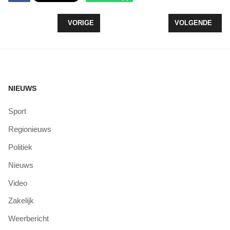
VORIG ARTIKEL: WORTMAN KAN NU ZIJN HANDEN
VOLGENDE ARTI
VORIGE
VOLGENDE
NIEUWS
Sport
Regionieuws
Politiek
Nieuws
Video
Zakelijk
Weerbericht