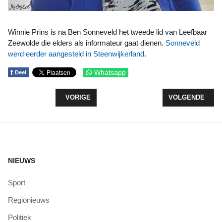
Winnie Prins is na Ben Sonneveld het tweede lid van Leefbaar
Zeewolde die elders als informateur gaat dienen.
Sonneveld
werd eerder aangesteld in Steenwijkerland
.
f
Whatsapp
Deel
VORIG ARTIKEL: JONGSTE RAADSLID WIL WERKEN
VOLGENDE ARTIK
VORIGE
VOLGENDE
NIEUWS
Sport
Regionieuws
Politiek