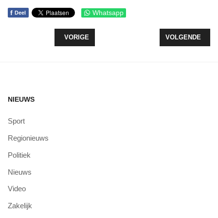
f
Whatsapp
Deel
VORIG ARTIKEL: GEMEENTERAAD AAN DE SLAG
VOLGENDE ARTI
VORIGE
VOLGENDE
NIEUWS
Sport
Regionieuws
Politiek
Nieuws
Video
Zakelijk