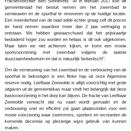
Fractievoorzitter Ben Sonneveld: “Al in februari 2017 kon de
gemeenteraad het besluit nemen om het zwembad te
vernieuwen en de sporthal te renoveren op de huidige locatie.
Een meerderheid van de raad wilde echter graag zelf dit proces
ter hand nemen waardoor meer dan 2 jaar vertraging is
ontstaan. We hebben gewaarschuwd dat het prijskaartje
beduidend hoger zou worden en helaas is dit ook uitgekomen.
Maar laten we niet achterom kijken, er komt een mooie
sportvoorziening met zwembad volgens de laatste
duurzaamheidseisen en dat is natuurlijk fantastisch!".
Om de vernieuwing van het zwembad en de verbouwing van de
sporthal te bekostigen is een flinke hap uit onze Algemene
reserve nodig. Leefbaar Zeewolde is altijd voorzichtig met grote
uitgaven uit de gemeentekas maar vindt het belangrijk dat deze
basisvoorziening in het dorp kan blijven. De fractie van Leefbaar
Zeewolde verwacht dat nu vaart wordt gemaakt en de
verbouwing snel en efficiënt zal gaan plaatsvinden voor een
mooie voorziening waar zwemmers, sporters en recreanten de
komende decennia op plezierige wijze gebruik van kunnen
maken.