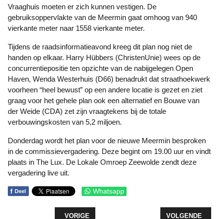
Vraaghuis moeten er zich kunnen vestigen. De
gebruiksoppervlakte van de Meermin gaat omhoog van 940
vierkante meter naar 1558 vierkante meter.
Tijdens de raadsinformatieavond kreeg dit plan nog niet de
handen op elkaar. Harry Hübbers (ChristenUnie) wees op de
concurrentiepositie ten opzichte van de nabijgelegen Open
Haven, Wenda Westerhuis (D66) benadrukt dat straathoekwerk
voorheen “heel bewust” op een andere locatie is gezet en ziet
graag voor het gehele plan ook een alternatief en Bouwe van
der Weide (CDA) zet zijn vraagtekens bij de totale
verbouwingskosten van 5,2 miljoen.
Donderdag wordt het plan voor de nieuwe Meermin besproken
in de commissievergadering. Deze begint om 19.00 uur en vindt
plaats in The Lux. De Lokale Omroep Zeewolde zendt deze
vergadering live uit.
f
Whatsapp
Deel
VORIG ARTIKEL: MEERDERHEID COMMISSIE TEG
VOLGENDE ARTI
VORIGE
VOLGENDE