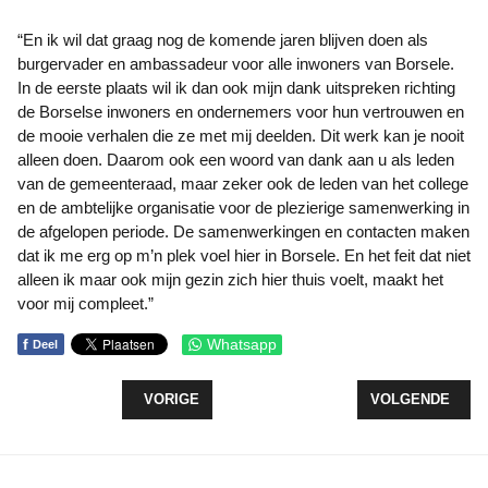
“En ik wil dat graag nog de komende jaren blijven doen als
burgervader en ambassadeur voor alle inwoners van Borsele.
In de eerste plaats wil ik dan ook mijn dank uitspreken richting
de Borselse inwoners en ondernemers voor hun vertrouwen en
de mooie verhalen die ze met mij deelden. Dit werk kan je nooit
alleen doen. Daarom ook een woord van dank aan u als leden
van de gemeenteraad, maar zeker ook de leden van het college
en de ambtelijke organisatie voor de plezierige samenwerking in
de afgelopen periode. De samenwerkingen en contacten maken
dat ik me erg op m’n plek voel hier in Borsele. En het feit dat niet
alleen ik maar ook mijn gezin zich hier thuis voelt, maakt het
voor mij compleet.”
f
Whatsapp
Deel
VORIG ARTIKEL: VIER TON VOOR JUBILEUMJAAR
VOLGENDE ARTI
VORIGE
VOLGENDE