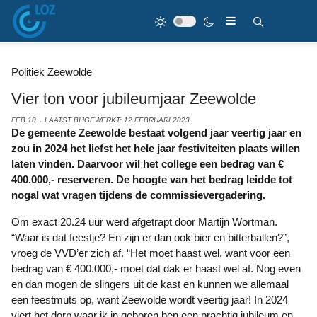
Politiek Zeewolde
Vier ton voor jubileumjaar Zeewolde
FEB 10
LAATST BIJGEWERKT: 12 FEBRUARI 2023
De gemeente Zeewolde bestaat volgend jaar veertig jaar en
zou in 2024 het liefst het hele jaar festiviteiten plaats willen
laten vinden. Daarvoor wil het college een bedrag van €
400.000,- reserveren. De hoogte van het bedrag leidde tot
nogal wat vragen tijdens de commissievergadering.
Om exact 20.24 uur werd afgetrapt door Martijn Wortman.
“Waar is dat feestje? En zijn er dan ook bier en bitterballen?”,
vroeg de VVD’er zich af. “Het moet haast wel, want voor een
bedrag van € 400.000,- moet dat dak er haast wel af. Nog even
en dan mogen de slingers uit de kast en kunnen we allemaal
een feestmuts op, want Zeewolde wordt veertig jaar! In 2024
viert het dorp waar ik in geboren ben een prachtig jubileum en