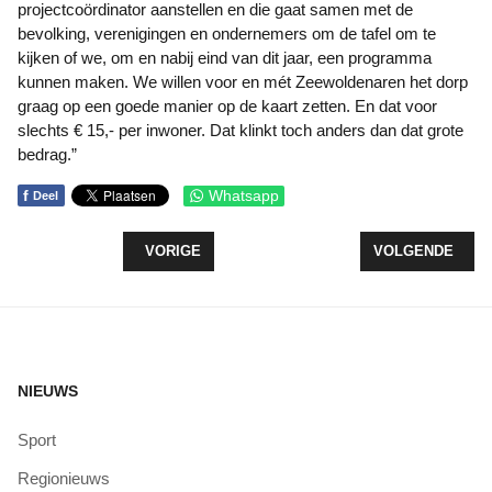
projectcoördinator aanstellen en die gaat samen met de
bevolking, verenigingen en ondernemers om de tafel om te
kijken of we, om en nabij eind van dit jaar, een programma
kunnen maken. We willen voor en mét Zeewoldenaren het dorp
graag op een goede manier op de kaart zetten. En dat voor
slechts € 15,- per inwoner. Dat klinkt toch anders dan dat grote
bedrag.”
f
Whatsapp
Deel
VORIG ARTIKEL: TIRADE SAMEE SABUR LEIDT TO
VOLGENDE ARTI
VORIGE
VOLGENDE
NIEUWS
Sport
Regionieuws