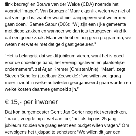
flink bedrag” en Bouwe van der Weide (CDA) noemde het
voorstel “mager”. Van Bruggen: “Maar eigenlijk weten we niet of
dat veel geld is, want er wordt niet aangegeven wat we ermee
gaan doen.” Samee Sabur (D66): “Wij zijn een rijke gemeente
met diepe zakken en wanneer we dan iets teruggeven, vind ik
dat een goede zaak. Maar we hebben nog geen programma; we
weten niet wat er met dat geld gaat gebeuren.”
“Het is belangrijk dat we dit jubileum vieren, want het is goed
voor de onderlinge band, het verenigingsleven en plaatselijke
ondernemers”, zei Arjan Kremer (ChristenUnie). “Maar”, zegt
Steven Scheffer (Leefbaar Zeewolde): “we willen wel graag
meer inzicht in welke activiteiten georganiseerd gaan worden en
welke kosten daarmee gemoeid zijn.”
€ 15,- per inwoner
Dat kon burgemeester Gerrit Jan Gorter nog niet verstrekken,
“maar”, voegde hij er wel aan toe, “net als bij ons 25-jarig
jubileum zouden we graag eerst een budget willen vragen.” Om
vervolgens het tijdspad te schetsen: “We willen dit jaar een