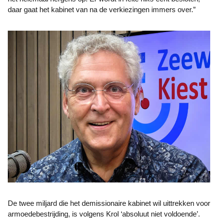
daar gaat het kabinet van na de verkiezingen immers over.”
De twee miljard die het demissionaire kabinet wil uittrekken voor
armoedebestrijding, is volgens Krol ‘absoluut niet voldoende’.