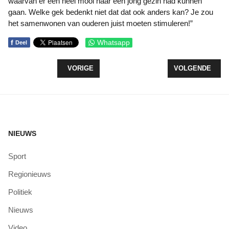
waarvan er één heel mooi naar een jong gezin had kunnen
gaan. Welke gek bedenkt niet dat dat ook anders kan? Je zou
het samenwonen van ouderen juist moeten stimuleren!”
f
Whatsapp
Deel
VORIG ARTIKEL: RAADSBESLUITEN TE GOEDER
VOLGENDE ARTI
VORIGE
VOLGENDE
NIEUWS
Sport
Regionieuws
Politiek
Nieuws
Video