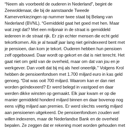
“Neem als voorbeeld de ouderen in Nederland”, begint de
Zeewoldenaar, die bij de aanstaande Tweede
Kamerverkiezingen op nummer twee staat bij Belang van
Nederland (BVNL). “Gemiddeld gaat het goed met hen. Maar
wat zegt dat? Met een miljonair in de straat is gemiddeld
iedereen in de straat rijk. Er zijn echter mensen die echt geld
tekortkomen. Als je al twaalf jaar lang niet geïndexeerd bent met
je pensioen, dan kom je tekort. Ouderen hebben hun pensioen
zelf opgebouwd. Daar wordt op gekort en dat is niet terecht. Het
gaat niet om geld van de overheid, maar om dat van jou en je
werkgever. Dan voelt dat bij mij als heel oneerlijk.” Volgens Krol
hebben de pensioenfondsen met 1.700 miljard euro in kas geld
genoeg. “Dat was ooit 700 miljard. Waarom kan er dan niet
worden geïndexeerd? Er werd belegd in vastgoed en daar
werden dikke winsten op gemaakt. Elk jaar kwam er op die
manier gemiddeld honderd miljard binnen en daar bovenop nog
eens vijftig miljard aan premies. Er werd slechts veertig miljard
aan pensioenen uitgekeerd. De pensioenfondsen zouden wel
willen indexeren, maar de Nederlandse Bank en de overheid
bepalen. Ze zeggen dat er rekening moet worden gehouden met