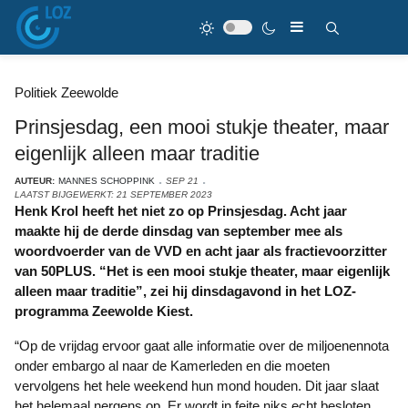
Politiek Zeewolde
Prinsjesdag, een mooi stukje theater, maar
eigenlijk alleen maar traditie
AUTEUR:
MANNES SCHOPPINK
SEP 21
LAATST BIJGEWERKT: 21 SEPTEMBER 2023
Henk Krol heeft het niet zo op Prinsjesdag. Acht jaar
maakte hij de derde dinsdag van september mee als
woordvoerder van de VVD en acht jaar als fractievoorzitter
van 50PLUS. “Het is een mooi stukje theater, maar eigenlijk
alleen maar traditie”, zei hij dinsdagavond in het LOZ-
programma Zeewolde Kiest.
“Op de vrijdag ervoor gaat alle informatie over de miljoenennota
onder embargo al naar de Kamerleden en die moeten
vervolgens het hele weekend hun mond houden. Dit jaar slaat
het helemaal nergens op. Er wordt in feite niks echt besloten,