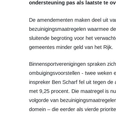
ondersteuning pas als laatste te o
De amendementen maken deel uit van een breder pakket aan
bezuinigingsmaatregelen waarmee de r
sluitende begroting voor het verwachte 
gemeentes minder geld van het Rijk.
Binnensportverenigingen spraken zich bij eerdere besprekingen over de
ombuigingsvoorstellen - twee weken e
inspreker Ben Scharf fel uit tegen d
met 9,25 procent. Die maatregel is n
volgorde van bezuinigingsmaatregelen
domein – die eerder als vierde priorit