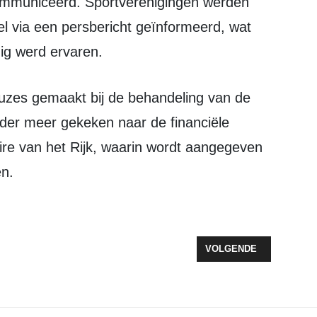
ommuniceerd. Sportverenigingen werden
el via een persbericht geïnformeerd, wat
ig werd ervaren.
nder meer gekeken naar de financiële
ulaire van het Rijk, waarin wordt aangegeven
n.
UNANIEM VERBETERPLANNEN VOOR BEGRAAFPLAATS ZEEWOLDE
VOLGENDE ARTIKEL: O
VOLGENDE