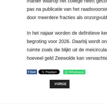
manier waarop het college heeft gec
pas na publicatie van het raadsvoorst
door meerdere fracties als onzorgvuld
In het najaar worden de definitieve keuzes gemaakt bij de behandeling van de
begroting voor 2026. Daarbij wordt o
ruimte zoals die blijkt uit de meicirc
hoeveel geld Zeewolde kan verwachte
f
Whatsapp
Deel
VORIG ARTIKEL: RAAD STEUNT 
VORIGE