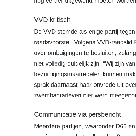
nog verder uitgewerkt moeten worden
VVD kritisch
De VVD stemde als enige partij tegen beide amendementen én het totale
raadsvoorstel. Volgens VVD-raadslid R
over ombuigingen te besluiten, zolang 
niet volledig duidelijk zijn. “Wij zijn
bezuinigingsmaatregelen kunnen maken 
sprak daarnaast haar onvrede uit over
zwembadtarieven niet werd meegeno
Communicatie via persbericht
Meerdere partijen, waaronder D66 en het CDA, uitten opnieuw kritiek op de