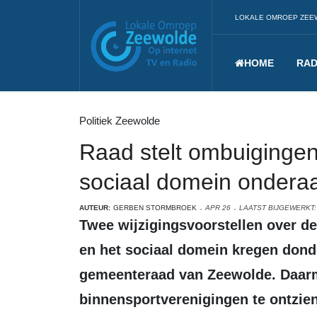
LOKALE OMROEP ZEE
HOME
RAD
Politiek Zeewolde
Raad stelt ombuigingen
sociaal domein onderaan
AUTEUR:
GERBEN STORMBROEK
APR 26
LAATST BIJGEWERKT: 
Twee wijzigingsvoorstellen over de zaalhuur voor binnensportverenigingen
en het sociaal domein kregen dond
gemeenteraad van Zeewolde. Daar
binnensportverenigingen te ontzie