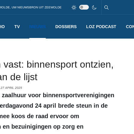
WOLDE, UW NIEUWSBRON UIT ZEEWOLDE
IO
TV
NIEUWS
DOSSIERS
LOZ PODCAST
CO
 vast: binnensport ontzien,
 de lijst
27 APRIL 2025
erdagavond 24 april brede steun in de
mee koos de raad ervoor om
n en bezuinigingen op zorg en