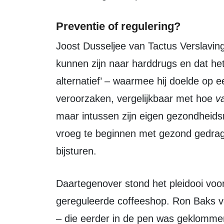
Preventie of regulering?
Joost Dusseljee van Tactus Verslavingszorg wees erop dat softdrugs een opstap
kunnen zijn naar harddrugs en dat he
alternatief’ – waarmee hij doelde op
veroorzaken, vergelijkbaar met hoe
v
maar intussen zijn eigen gezondheidsr
vroeg te beginnen met gezond gedrag
bijsturen.
Daartegenover stond het pleidooi voor regulering en juist het toestaan van een
gereguleerde coffeeshop. Ron Baks v
– die eerder in de pen was geklommen