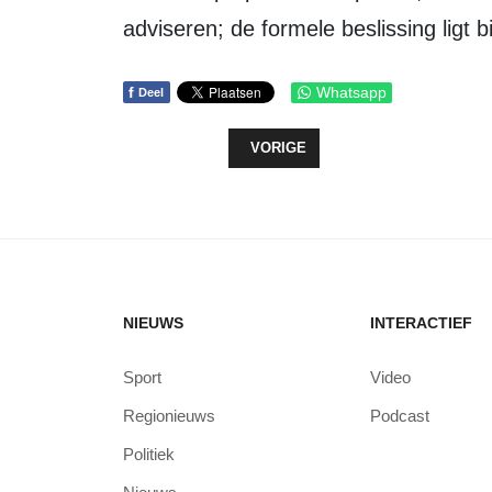
adviseren; de formele beslissing ligt 
f
Whatsapp
Deel
VORIG ARTIKEL: SPIEKWEG AL S
VORIGE
NIEUWS
INTERACTIEF
Sport
Video
Regionieuws
Podcast
Politiek