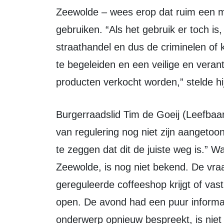
Zeewolde – wees erop dat ruim een mi
gebruiken. “Als het gebruik er toch i
straathandel en dus de criminelen of
te begeleiden en een veilige en veran
producten verkocht worden,” stelde hi
Burgerraadslid Tim de Goeij (Leefbaar Zeewolde) benadrukte dat de effecten
van regulering nog niet zijn aangetoon
te zeggen dat dit de juiste weg is.” Wat
Zeewolde, is nog niet bekend. De vra
gereguleerde coffeeshop krijgt of vas
open. De avond had een puur informat
onderwerp opnieuw bespreekt, is niet 