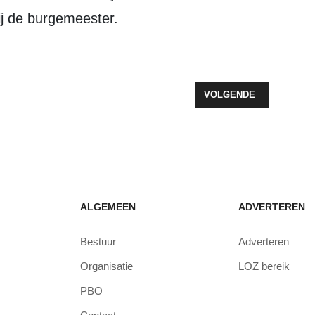
bij de burgemeester.
INDS FEBRUARI VOORKEURSLOCATIE – ZEEWOLDE HIELD PUBLIEKEL
VOLGENDE ARTIKEL: S
VOLGENDE
ALGEMEEN
ADVERTEREN
Bestuur
Adverteren
Organisatie
LOZ bereik
PBO