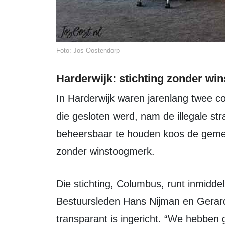
Foto: Jos Oostendorp
Harderwijk: stichting zonder wi
In Harderwijk waren jarenlang twee coffeeshops actief. Toen er één overbleef en
die gesloten werd, nam de illegale str
beheersbaar te houden koos de gemee
zonder winstoogmerk.
Die stichting, Columbus, runt inmiddels de enige coffeeshop in Harderwijk.
Bestuursleden Hans Nijman en Gerard 
transparant is ingericht. “We hebben