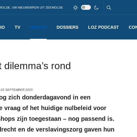
WOLDE, UW NIEUWSBRON UIT ZEEWOLDE
IO
TV
NIEUWS
DOSSIERS
LOZ PODCAST
CO
 dilemma’s rond
 26 SEPTEMBER 2025
 vraag of het huidige nulbeleid voor
hops zijn toegestaan – nog passend is.
drecht en de verslavingszorg gaven hun