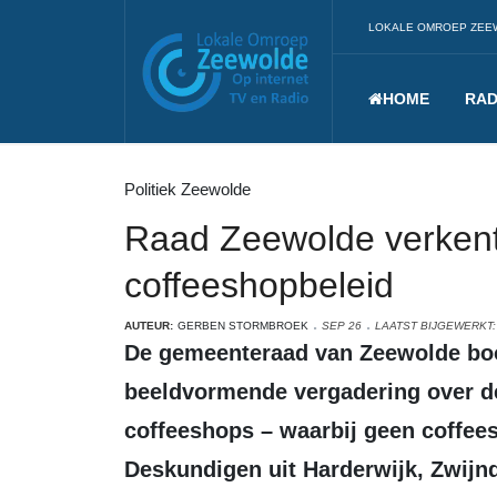
LOKALE OMROEP ZEE
HOME
RAD
Politiek Zeewolde
Raad Zeewolde verkent
coffeeshopbeleid
AUTEUR:
GERBEN STORMBROEK
SEP 26
LAATST BIJGEWERKT:
De gemeenteraad van Zeewolde boog zich donderdagavond in een
beeldvormende vergadering over de
coffeeshops – waarbij geen coffees
Deskundigen uit Harderwijk, Zwijn