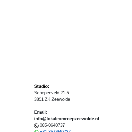
IJK VAST AAN OOSTERWOLD
ENIORENHUISVESTING: RAAD WIL CONCRETE AANPAK, GEEN DWANG
Studio:
Schepenveld 21-5
3891 ZK Zeewolde
Email:
info@lokaleomroepzeewolde.nl
085-0640737
+31 85 0640737