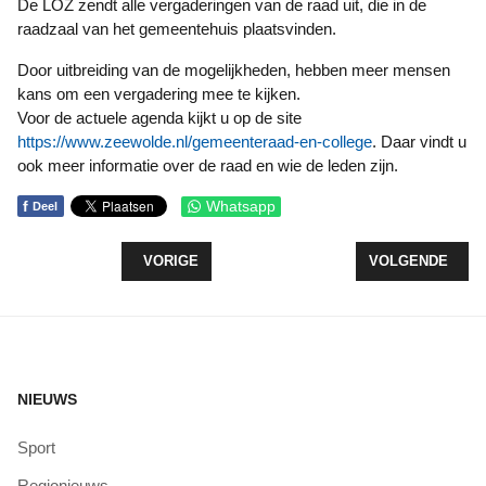
De LOZ zendt alle vergaderingen van de raad uit, die in de
raadzaal van het gemeentehuis plaatsvinden.
Door uitbreiding van de mogelijkheden, hebben meer mensen
kans om een vergadering mee te kijken.
Voor de actuele agenda kijkt u op de site
https://www.zeewolde.nl/gemeenteraad-en-college
. Daar vindt u
ook meer informatie over de raad en wie de leden zijn.
f
Whatsapp
Deel
VORIG ARTIKEL: PAS-MELDERS, PIEKBELASTERS
VOLGENDE ARTI
VORIGE
VOLGENDE
NIEUWS
Sport
Regionieuws