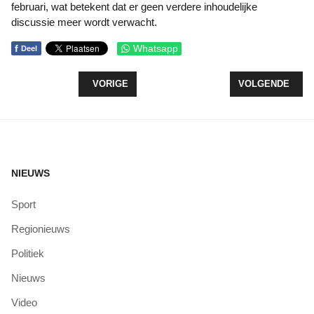
februari, wat betekent dat er geen verdere inhoudelijke
discussie meer wordt verwacht.
f
Whatsapp
Deel
VORIG ARTIKEL: ST JANSDAL HOUDT INFORMAT
VOLGENDE ARTI
VORIGE
VOLGENDE
NIEUWS
Sport
Regionieuws
Politiek
Nieuws
Video