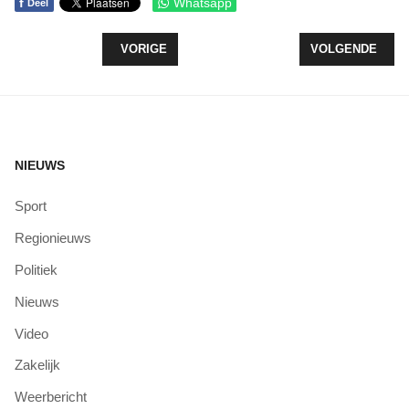
f
Whatsapp
Deel
VORIG ARTIKEL: LEEFBAAR ZEEWOLDE STELT 
VOLGENDE ARTI
VORIGE
VOLGENDE
NIEUWS
Sport
Regionieuws
Politiek
Nieuws
Video
Zakelijk
Weerbericht