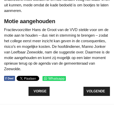
uit kunnen, mede omdat de kade bedoeld is om bootjes te laten
aanmeren.
Motie aangehouden
Fractievoorzitter Hans de Groot van de VVD stelde voor om de
motie aan te houden – dus niet in stemming te brengen – zodat
het college eerst meer inzicht kan geven in de consequenties,
risico’s en mogelijke kosten. De hoofdindiener, Manno Jonker
van Leefbaar Zeewolde, nam die suggestie over. Daarmee is de
motie aangehouden en komt zij mogelijk op een later moment
opnieuw terug op de agenda van de gemeenteraad van
Zeewolde.
f
Whatsapp
Deel
VORIG ARTIKEL: RAAD HOUDT VAST AAN SLOOP
VOLGENDE ARTI
VORIGE
VOLGENDE