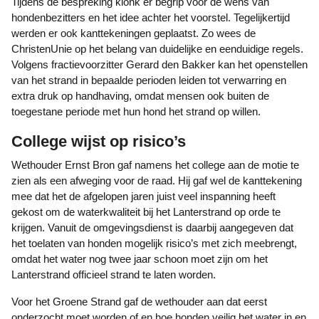
Tijdens de bespreking klonk er begrip voor de wens van
hondenbezitters en het idee achter het voorstel. Tegelijkertijd
werden er ook kanttekeningen geplaatst. Zo wees de
ChristenUnie op het belang van duidelijke en eenduidige regels.
Volgens fractievoorzitter Gerard den Bakker kan het openstellen
van het strand in bepaalde perioden leiden tot verwarring en
extra druk op handhaving, omdat mensen ook buiten de
toegestane periode met hun hond het strand op willen.
College wijst op risico’s
Wethouder Ernst Bron gaf namens het college aan de motie te
zien als een afweging voor de raad. Hij gaf wel de kanttekening
mee dat het de afgelopen jaren juist veel inspanning heeft
gekost om de waterkwaliteit bij het Lanterstrand op orde te
krijgen. Vanuit de omgevingsdienst is daarbij aangegeven dat
het toelaten van honden mogelijk risico’s met zich meebrengt,
omdat het water nog twee jaar schoon moet zijn om het
Lanterstrand officieel strand te laten worden.
Voor het Groene Strand gaf de wethouder aan dat eerst
onderzocht moet worden of en hoe honden veilig het water in en