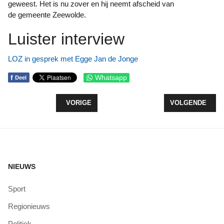
geweest. Het is nu zover en hij neemt afscheid van
de gemeente Zeewolde.
Luister interview
LOZ in gesprek met Egge Jan de Jonge
f
Whatsapp
Deel
VORIG ARTIKEL: EGGE JAN DE JONGE GEÏNSTA
VOLGENDE ARTI
VORIGE
VOLGENDE
NIEUWS
Sport
Regionieuws
Politiek