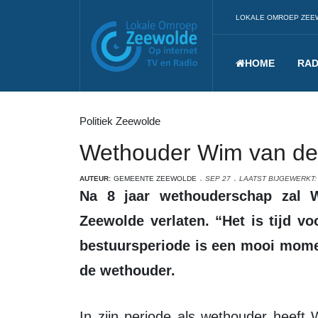
LOKALE OMROEP ZEE
HOME
RAD
Politiek Zeewolde
Wethouder Wim van der
AUTEUR:
GEMEENTE ZEEWOLDE
SEP 27
LAATST BIJGEWERKT:
Na 8 jaar wethouderschap zal Wim van der Es (VVD) de politiek in
Zeewolde verlaten. “Het is tijd v
bestuursperiode is een mooi momen
de wethouder.
In zijn periode als wethouder heeft Wim van der Es als portefeuillehouder aan