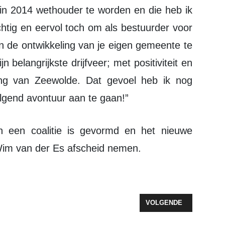
tig en eervol toch om als bestuurder voor
 de ontwikkeling van je eigen gemeente te
belangrijkste drijfveer; met positiviteit en
ing van Zeewolde. Dat gevoel heb ik nog
lgend avontuur aan te gaan!”
 Wim van der Es afscheid nemen.
ING 30 SEPTEMBER 2021
VOLGENDE ARTIKEL: C
VOLGENDE