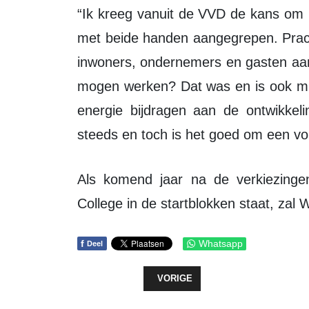
“Ik kreeg vanuit de VVD de kans om in 2014 wethouder te worden en die heb ik
met beide handen aangegrepen. Prach
inwoners, ondernemers en gasten aan
mogen werken? Dat was en is ook mijn 
energie bijdragen aan de ontwikkel
steeds en toch is het goed om een vo
Als komend jaar na de verkiezingen een coalitie is gevormd en het nieuwe
College in de startblokken staat, zal
f
Whatsapp
Deel
VORIG ARTIKEL: RAADSVERGADER
VORIGE