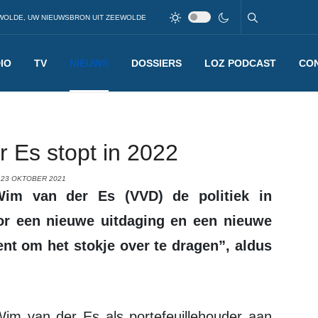
WOLDE, UW NIEUWSBRON UIT ZEEWOLDE
IO
TV
NIEUWS
DOSSIERS
LOZ PODCAST
CO
 Es stopt in 2022
 23 OKTOBER 2021
oor een nieuwe uitdaging en een nieuwe
t om het stokje over te dragen”, aldus