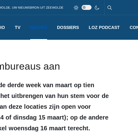
WOLDE, UW NIEUWSBRON UIT ZEEWOLDE
IO
TV
NIEUWS
DOSSIERS
LOZ PODCAST
CO
embureaus aan
r het uitbrengen van hun stem voor de
n deze locaties zijn open voor
 of dinsdag 15 maart); op de andere
el woensdag 16 maart terecht.