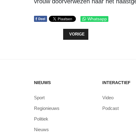
vrouw doorverwezen naar het naastge
f
Whatsapp
Deel
VORIG ARTIKEL: BEKENDE MAAR O
VORIGE
NIEUWS
INTERACTIEF
Sport
Video
Regionieuws
Podcast
Politiek
Nieuws