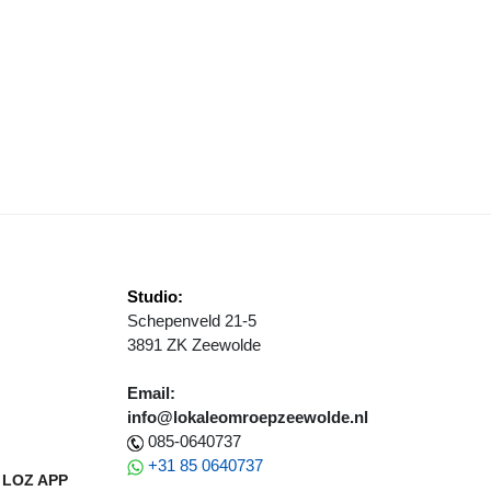
ROENLINKS NEEMT GEEN DEEL AAN VERKIEZINGEN
Studio:
Schepenveld 21-5
3891 ZK Zeewolde
Email:
info@lokaleomroepzeewolde.nl
085-0640737
+31 85 0640737
LOZ APP