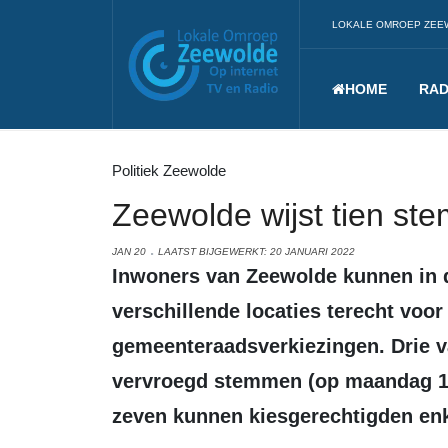
LOKALE OMROEP ZEE
HOME
RAD
Politiek Zeewolde
Zeewolde wijst tien st
JAN 20
LAATST BIJGEWERKT: 20 JANUARI 2022
Inwoners van Zeewolde kunnen in de derde week van maart op tien
verschillende locaties terecht voo
gemeenteraadsverkiezingen. Drie va
vervroegd stemmen (op maandag 14
zeven kunnen kiesgerechtigden enk