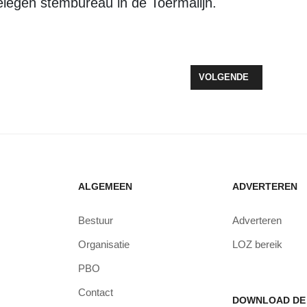
legen stembureau in de Toermalijn.
OK NIEUWE GEZICHTEN OP DE KANDIDATENLIJST D66
VOLGENDE ARTIKEL: G
VOLGENDE
ALGEMEEN
ADVERTEREN
Bestuur
Adverteren
Organisatie
LOZ bereik
PBO
Contact
DOWNLOAD DE 