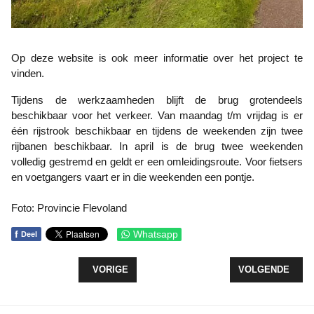
Op deze website is ook meer informatie over het project te
vinden.
Tijdens de werkzaamheden blijft de brug grotendeels
beschikbaar voor het verkeer. Van maandag t/m vrijdag is er
één rijstrook beschikbaar en tijdens de weekenden zijn twee
rijbanen beschikbaar. In april is de brug twee weekenden
volledig gestremd en geldt er een omleidingsroute. Voor fietsers
en voetgangers vaart er in die weekenden een pontje.
Foto: Provincie Flevoland
f
Whatsapp
Deel
VORIG ARTIKEL: DUURZAAM? STEUN LOKALE O
VOLGENDE ARTI
VORIGE
VOLGENDE