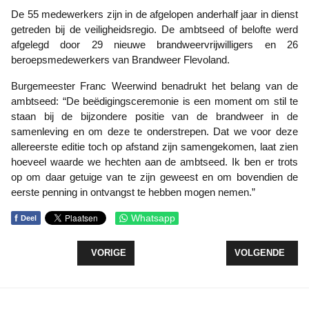
De 55 medewerkers zijn in de afgelopen anderhalf jaar in dienst
getreden bij de veiligheidsregio. De ambtseed of belofte werd
afgelegd door 29 nieuwe brandweervrijwilligers en 26
beroepsmedewerkers van Brandweer Flevoland.
Burgemeester Franc Weerwind benadrukt het belang van de
ambtseed: “De beëdigingsceremonie is een moment om stil te
staan bij de bijzondere positie van de brandweer in de
samenleving en om deze te onderstrepen. Dat we voor deze
allereerste editie toch op afstand zijn samengekomen, laat zien
hoeveel waarde we hechten aan de ambtseed. Ik ben er trots
op om daar getuige van te zijn geweest en om bovendien de
eerste penning in ontvangst te hebben mogen nemen.”
f
Whatsapp
Deel
VORIG ARTIKEL: GROEN LICHT VOOR REGIONALE
VOLGENDE ARTIK
VORIGE
VOLGENDE