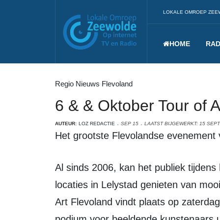
LOKALE OMROEP ZEE
HOME
RAD
Regio Nieuws Flevoland
6 & & Oktober Tour of A
AUTEUR:
LOZ REDACTIE
SEP 15
LAATST BIJGEWERKT: 15 SEP
Het grootste Flevolandse evenement
Al sinds 2006, kan het publiek tijdens het eerste weekend van oktober op vele
locaties in Lelystad genieten van moo
Art Flevoland vindt plaats op zaterda
podium voor beeldende kunstenaars ui