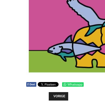
f
Whatsapp
Deel
VORIG ARTIKEL: AANTAL GROTE G
VORIGE