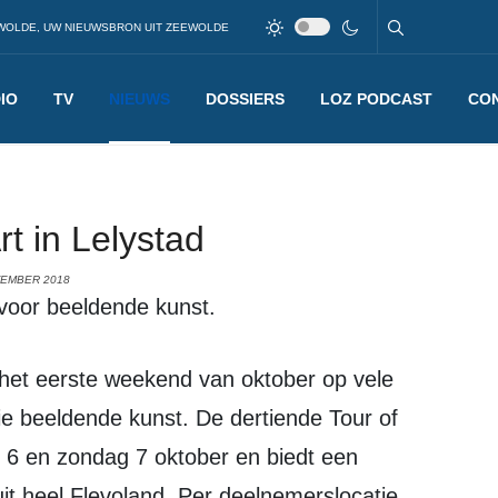
WOLDE, UW NIEUWSBRON UIT ZEEWOLDE
IO
TV
NIEUWS
DOSSIERS
LOZ PODCAST
CO
rt in Lelystad
TEMBER 2018
 voor beeldende kunst.
ie beeldende kunst. De dertiende Tour of
g 6 en zondag 7 oktober en biedt een
t heel Flevoland. Per deelnemerslocatie