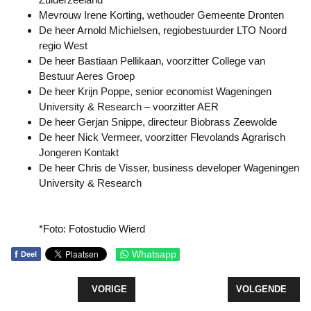
Mevrouw Irene Korting, wethouder Gemeente Dronten
De heer Arnold Michielsen, regiobestuurder LTO Noord
regio West
De heer Bastiaan Pellikaan, voorzitter College van
Bestuur Aeres Groep
De heer Krijn Poppe, senior economist Wageningen
University & Research – voorzitter AER
De heer Gerjan Snippe, directeur Biobrass Zeewolde
De heer Nick Vermeer, voorzitter Flevolands Agrarisch
Jongeren Kontakt
De heer Chris de Visser, business developer Wageningen
University & Research
*Foto: Fotostudio Wierd
f
Whatsapp
Deel
VORIG ARTIKEL: BASISSCHOOLLEERLINGEN IN AC
VOLGENDE ARTI
VORIGE
VOLGENDE