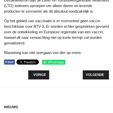
Desalniettemin blijft de Land- en Tuinbouworganisatie Nederland
(LTO) iedereen oproepen om alleen dieren en levende
producten te vervoeren als dit absoluut noodzakelijk is.
Op het gebied van vaccinatie is er momenteel geen vaccin
beschikbaar voor BTV-3. Er worden echter gesprekken gevoerd
over de ontwikkeling en Europese registratie van een vaccin,
hoewel dit naar verwachting niet op korte termijn zal worden
gerealiseerd.
Blauwtong kan niet overgaan van dier op mens
f
Whatsapp
Deel
VORIG ARTIKEL: NOTA SOCIAAL DOMEIN VASTG
VOLGENDE ARTI
VORIGE
VOLGENDE
NIEUWS