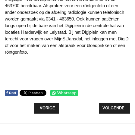
463700 bereikbaar. Afspraken voor een röntgenfoto of een
ander onderzoek op de afdeling radiologie kunnen telefonisch
worden gemaakt via 0341 - 463650. Ook kunnen patiënten
langslopen bij de balie van het Digiplein in de centrale hal van
locaties Harderwijk en Lelystad. Bij het Digiplein kan men
terecht voor vragen over MijnStJansdal, het inloggen met DigiD
of voor het maken van een afspraak voor bloedprikken of een
röntgenfoto.
f
Whatsapp
Deel
VORIG ARTIKEL: CAMPAGNE HPV-VACCINATIE VOO
VOLGENDE ARTI
VORIGE
VOLGENDE