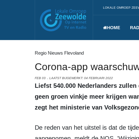
LOKALE OMROEP ZEE
HOME
RAD
Regio Nieuws Flevoland
Corona-app waarschuwt 
FEB 03
LAATST BIJGEWERKT: 04 FEBRUARI 2022
Liefst 540.000 Nederlanders zullen dinsdag 8 februari (en dus niet morgen)
geen groen vinkje meer krijgen wa
zegt het ministerie van Volksgezon
De reden van het uitstel is dat de tijdelijke wet covid pas vandaag is
aangenomen, meldt de NOS. 'Wijzigi