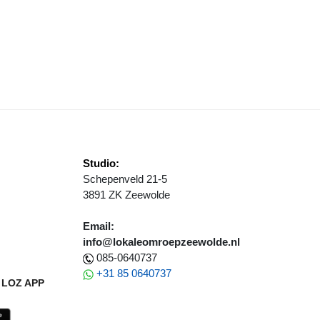
ROVINCIE FLEVOLAND HELPT SCHOLEN NAAR DUURZAME SCHOOLG
Studio:
Schepenveld 21-5
3891 ZK Zeewolde
Email:
info@lokaleomroepzeewolde.nl
085-0640737
+31 85 0640737
LOZ APP