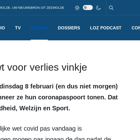
WOLDE, UW NIEUWSBRON UIT ZEEWOLDE
IO
TV
NIEUWS
DOSSIERS
LOZ PODCAST
CO
voor verlies vinkje
nneer ze hun coronapaspoort tonen. Dat
dheid, Welzijn en Sport.
ngen mogen pas ingaan de dag nadat de