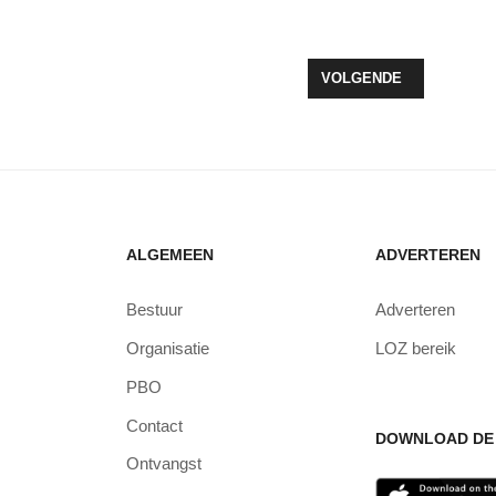
T 30 PROCENT VAN DE OPERATIES AF DOOR HOOG ZIEKTEVERZUIM
VOLGENDE ARTIKEL: P
VOLGENDE
ALGEMEEN
ADVERTEREN
Bestuur
Adverteren
Organisatie
LOZ bereik
PBO
Contact
DOWNLOAD DE 
Ontvangst