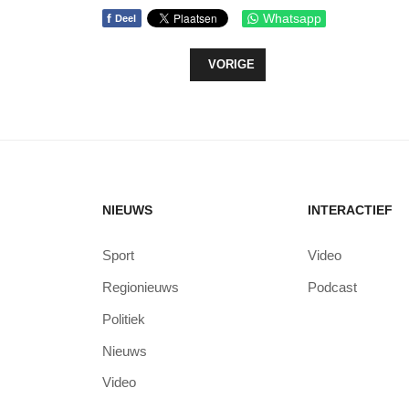
f
Whatsapp
Deel
VORIG ARTIKEL: ST JANSDAL ZEG
VORIGE
NIEUWS
INTERACTIEF
Sport
Video
Regionieuws
Podcast
Politiek
Nieuws
Video