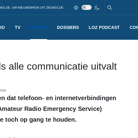
WOLDE, UW NIEUWSBRON UIT ZEEWOLDE
IO
TV
NIEUWS
DOSSIERS
LOZ PODCAST
CO
s alle communicatie uitvalt
2026
 Amateur Radio Emergency Service)
e toch op gang te houden.