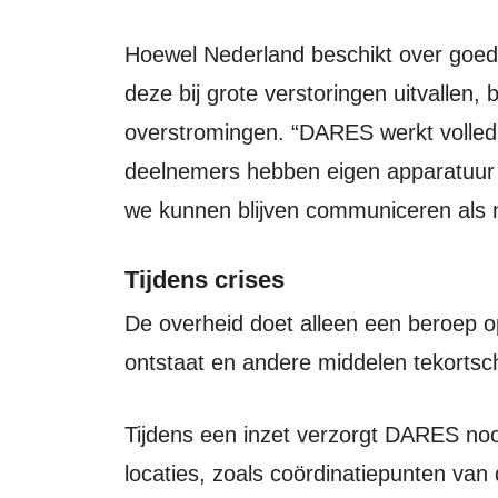
Hoewel Nederland beschikt over goede mobiele netwerken en internet, kunnen
deze bij grote verstoringen uitvallen, 
overstromingen. “DARES werkt volledig
deelnemers hebben eigen apparatuur 
we kunnen blijven communiceren als n
Tijdens crises
De overheid doet alleen een beroep op DARES als er echt een capaciteitstekort
ontstaat en andere middelen tekortsc
Tijdens een inzet verzorgt DARES noodcommunicatie tussen belangrijke
locaties, zoals coördinatiepunten van d