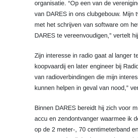
organisatie. “Op een van de verenigi
van DARES in ons clubgebouw. Mijn tw
met het schrijven van software om het
DARES te vereenvoudigen,” vertelt hij
Zijn interesse in radio gaat al langer terug. “Als voormalig marconist op de
koopvaardij en later engineer bij Radi
van radioverbindingen die mijn intere
kunnen helpen in geval van nood,” ver
Binnen DARES bereidt hij zich voor met eigen apparatuur. “Ik heb een koffer met
accu en zendontvanger waarmee ik d
op de 2 meter-, 70 centimeterband en d