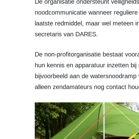
De organisatie ondersteunt veiligheidsregio’s en gemeenten met
noodcommunicatie wanneer reguliere s
laatste redmiddel, maar wel meteen in
secretaris van DARES.
De non-profitorganisatie bestaat vooral uit gelicentieerde radiozendamateurs die
hun kennis en apparatuur inzetten bij
bijvoorbeeld aan de watersnoodramp v
alleen zendamateurs nog contact hou