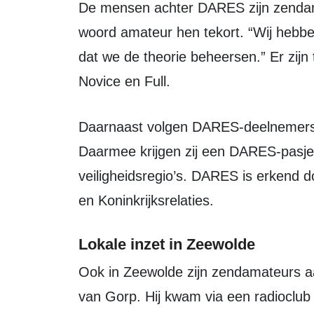
De mensen achter DARES zijn zendamateurs, maar volgens Kraaijer doet het
woord amateur hen tekort. “Wij hebb
dat we de theorie beheersen.” Er zij
Novice en Full.
Daarnaast volgen DARES-deelnemers trainingen en een eigen certificering.
Daarmee krijgen zij een DARES-pasje e
veiligheidsregio’s. DARES is erkend 
en Koninkrijksrelaties.
Lokale inzet in Zeewolde
Ook in Zeewolde zijn zendamateurs aangesloten bij DARES. Een van hen is Bart
van Gorp. Hij kwam via een radioclub