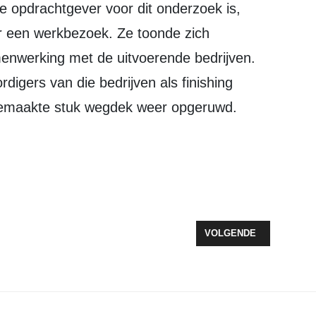
r een werkbezoek. Ze toonde zich
enwerking met de uitvoerende bedrijven.
gers van die bedrijven als finishing
gemaakte stuk wegdek weer opgeruwd.
T VERHALEN, TRANEN EN HOOP MEE NAAR ALPE D'HUZES
VOLGENDE ARTIKEL: 'DA
VOLGENDE