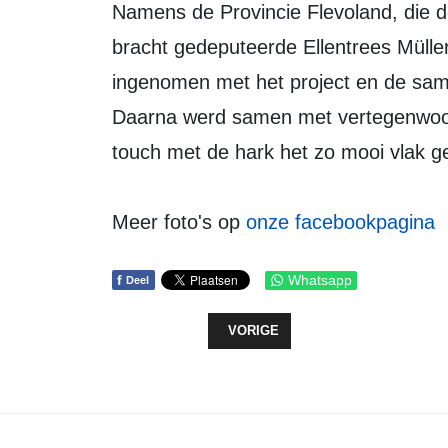
Namens de Provincie Flevoland, die de opdrachtgever voor dit onderzoek is,
bracht gedeputeerde Ellentrees Mülle
ingenomen met het project en de sam
Daarna werd samen met vertegenwoordi
touch met de hark het zo mooi vlak 
Meer foto's op
onze facebookpagina
f
Whatsapp
Deel
VORIG ARTIKEL: ZEEWOLDE NEEM
VORIGE