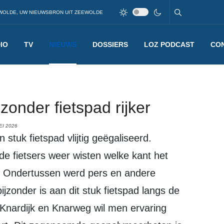
WOLDE, UW NIEUWSBRON UIT ZEEWOLDE
IO
TV
NIEUWS
DOSSIERS
LOZ PODCAST
CO
zonder fietspad rijker
EI 2026
e fietsers weer wisten welke kant het
. Ondertussen werd pers en andere
ijzonder is aan dit stuk fietspad langs de
Knardijk en Knarweg wil men ervaring