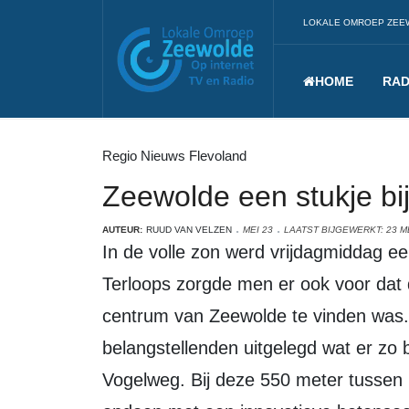
LOKALE OMROEP ZEE
HOME
RAD
Regio Nieuws Flevoland
Zeewolde een stukje bij
AUTEUR:
RUUD VAN VELZEN
MEI 23
LAATST BIJGEWERKT: 23 M
In de volle zon werd vrijdagmiddag een stuk fietspad vlijtig geëgaliseerd.
Terloops zorgde men er ook voor dat d
centrum van Zeewolde te vinden was
belangstellenden uitgelegd wat er zo b
Vogelweg. Bij deze 550 meter tussen 