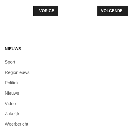
VORIG ARTIKEL: TULPENROUTE FLEVOLAND: 10 AP
VOLGENDE ARTI
VORIGE
VOLGENDE
NIEUWS
Sport
Regionieuws
Politiek
Nieuws
Video
Zakelijk
Weerbericht