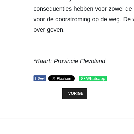
consequenties hebben voor zowel de ve
voor de doorstroming op de weg. De v
over geven.
*Kaart: Provincie Flevoland
f
Whatsapp
Deel
VORIG ARTIKEL: ENERGIELABEL 
VORIGE