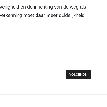
iligheid en de inrichting van de weg als
erkenning moet daar meer duidelijkheid
WONING WORDT DUURDER
VOLGENDE ARTIKEL: T.
VOLGENDE