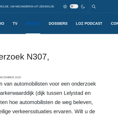
WOLDE, UW NIEUWSBRON UIT ZEEWOLDE
IO
TV
NIEUWS
DOSSIERS
LOZ PODCAST
CO
derzoek N307,
 DECEMBER 2020
rkerwaarddijk (dijk tussen Lelystad en
eten hoe automobilisten de weg beleven,
eilige verkeerssituaties ervaren. Wilt u de