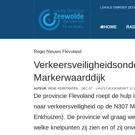
LOKALE OMROEP ZEE
HOME
RAD
Regio Nieuws Flevoland
Verkeersveiligheidson
Markerwaarddijk
AUTEUR:
RENE VERSTRATEN
DEC 07
LAATST BIJGEWERKT: 11
De provincie Flevoland roept de hulp in van automobilisten voor een onderzoek
naar verkeersveiligheid op de N307 Ma
Enkhuizen). De provincie wil graag w
welke knelpunten zij zien en of zij onv