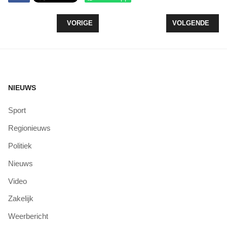
VORIG ARTIKEL: FLEVOLANDS GRAAN IS PRIMA 
VOLGENDE ARTI
VORIGE
VOLGENDE
NIEUWS
Sport
Regionieuws
Politiek
Nieuws
Video
Zakelijk
Weerbericht