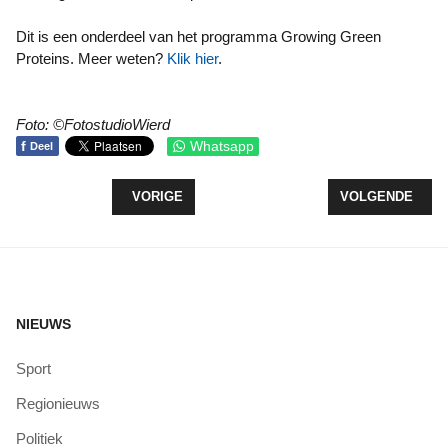
Dit is een onderdeel van het programma Growing Green
Proteins. Meer weten?
Klik hier
.
Foto: ©FotostudioWierd
f
Whatsapp
Deel
VORIG ARTIKEL: NIEUWE NOODVERORDENING VA
VOLGENDE ARTI
VORIGE
VOLGENDE
NIEUWS
Sport
Regionieuws
Politiek