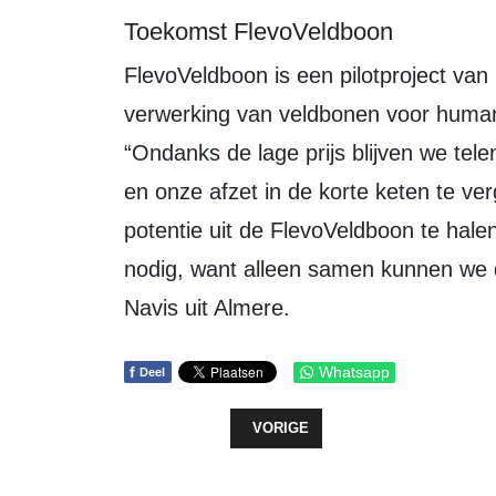
Toekomst FlevoVeldboon
FlevoVeldboon is een pilotproject van provincie Flevoland, waarin teelt en
verwerking van veldbonen voor human
“Ondanks de lage prijs blijven we te
en onze afzet in de korte keten te ve
potentie uit de FlevoVeldboon te halen
nodig, want alleen samen kunnen we 
Navis uit Almere.
f
Whatsapp
Deel
VORIG ARTIKEL: EERSTE PAAL IN
VORIGE