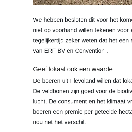
We hebben besloten dit voor het komende teeltseizoen niet te doen, omdat we
niet op voorhand willen tekenen voor
tegelijkertijd zeker weten dat het ee
van ERF BV en Convention .
Geef lokaal ook een waarde
De boeren uit Flevoland willen dat lokaal geteeld voedsel ook een waarde krijgt.
De veldbonen zijn goed voor de biodive
lucht. De consument en het klimaat v
boeren een premie per geteelde hecta
nou net het verschil.