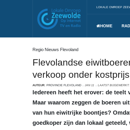
LOKALE OMROEP ZEE
HOME
RAD
Regio Nieuws Flevoland
Flevolandse eiwitboer
verkoop onder kostprijs
AUTEUR:
PROVINCIE FLEVOLAND
JAN 11
LAATST BIJGEWERKT: 
Iedereen heeft het erover: de teelt van lokale eiwitten heeft de toekomst.
Maar waarom zeggen de boeren uit
van hun eiwitrijke boontjes? Omdat
goedkoper zijn dan lokaal geteeld, 