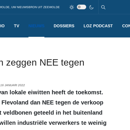
WOLDE, UW NIEUWSBRON UIT ZEEWOLDE
IO
TV
NIEUWS
DOSSIERS
LOZ PODCAST
CO
en zeggen NEE tegen
16 JANUARI 2022
 Flevoland dan NEE tegen de verkoop
 veldbonen geteeld in het buitenland
willen industriële verwerkers te weinig