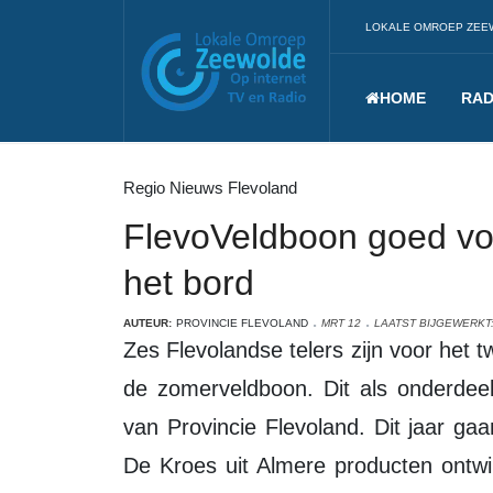
LOKALE OMROEP ZEE
HOME
RAD
Regio Nieuws Flevoland
FlevoVeldboon goed vo
het bord
AUTEUR:
PROVINCIE FLEVOLAND
MRT 12
LAATST BIJGEWERKT:
Zes Flevolandse telers zijn voor het tweede jaar op rij gestart met het zaaien van
de zomerveldboon. Dit als onderdee
van Provincie Flevoland. Dit jaar g
De Kroes uit Almere producten ontwi