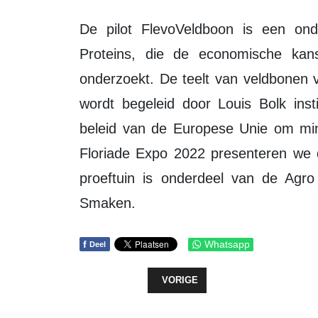
De pilot FlevoVeldboon is een on
Proteins, die de economische kans
onderzoekt. De teelt van veldbonen 
wordt begeleid door Louis Bolk inst
beleid van de Europese Unie om min
Floriade Expo 2022 presenteren we d
proeftuin is onderdeel van de Agr
Smaken.
f
Whatsapp
Deel
VORIG ARTIKEL: ST JANSDAL: PR
VORIGE