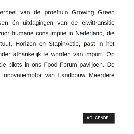
derdeel van de proeftuin Growing Green
en én uitdagingen van de eiwittransitie
voor humane consumptie in Nederland, die
ituut, Horizon en StapinActie, past in het
der afhankelijk te worden van import. Op
e pilots in ons Food Forum paviljoen. De
o Innovatiemotor van Landbouw Meerdere
OCES RONDOM MAALTIJDEN DIGITAAL
VOLGENDE ARTIKEL: WA
VOLGENDE