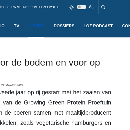
WOLDE, UW NIEUWSBRON UIT ZEEWOLDE
IO
TV
NIEUWS
DOSSIERS
LOZ PODCAST
CO
or de bodem en voor op
 29 MAART 2021
l van de Growing Green Protein Proeftuin
aan de boeren samen met maaltijdproducent
kkelen, zoals vegetarische hamburgers en