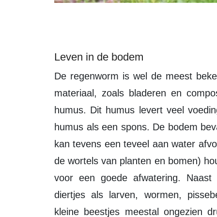
Leven in de bodem
De regenworm is wel de meest bekende hulp in de tuin. Ze brengen organisch
materiaal, zoals bladeren en compo
humus. Dit humus levert veel voedi
humus als een spons. De bodem beva
kan tevens een teveel aan water afv
de wortels van planten en bomen) hou
voor een goede afwatering. Naast 
diertjes als larven, wormen, pisse
kleine beestjes meestal ongezien d