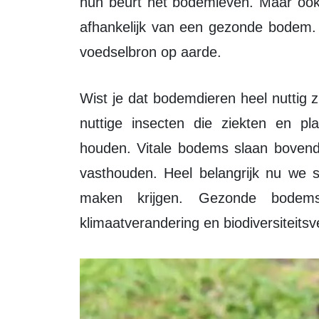
hun beurt het bodemleven. Maar ook 
afhankelijk van een gezonde bodem. 
voedselbron op aarde.
Wist je dat bodemdieren heel nuttig zijn. Zo leven er in gezonde bodems tal van
nuttige insecten die ziekten en 
houden. Vitale bodems slaan boven
vasthouden. Heel belangrijk nu we 
maken krijgen. Gezonde bodems
klimaatverandering en biodiversiteitsve