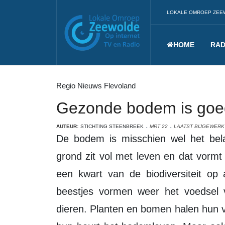
LOKALE OMROEP ZEE
HOME
RAD
Regio Nieuws Flevoland
Gezonde bodem is goed 
AUTEUR:
STICHTING STEENBREEK
MRT 22
LAATST BIJGEWERKT
De bodem is misschien wel het belangrijkste onderdeel van jouw tuin: goede
grond zit vol met leven en dat vorm
een kwart van de biodiversiteit op 
beestjes vormen weer het voedsel 
dieren. Planten en bomen halen hun 