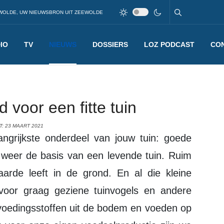
WOLDE, UW NIEUWSBRON UIT ZEEWOLDE
IO
TV
NIEUWS
DOSSIERS
LOZ PODCAST
CO
voor een fitte tuin
: 23 MAART 2021
t weer de basis van een levende tuin. Ruim
aarde leeft in de grond. En al die kleine
voor graag geziene tuinvogels en andere
voedingsstoffen uit de bodem en voeden op