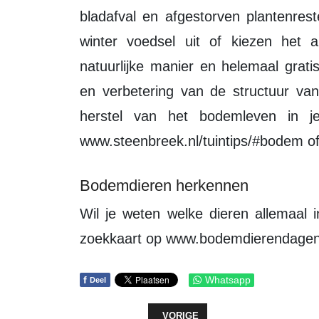
bladafval en afgestorven plantenrest
winter voedsel uit of kiezen het 
natuurlijke manier en helemaal grat
en verbetering van de structuur va
herstel van het bodemleven in j
www.steenbreek.nl/tuintips/#bodem of
Bodemdieren herkennen
Wil je weten welke dieren allemaal in de bodem leven? Download de handige
zoekkaart op www.bodemdierendagen.n
f
Whatsapp
Deel
VORIG ARTIKEL: LEEN VERBEEK A
VORIGE