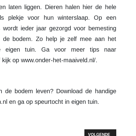
en laten liggen. Dieren halen hier de hele
als plekje voor hun winterslaap. Op een
is wordt ieder jaar gezorgd voor bemesting
n de bodem. Zo help je zelf mee aan het
e eigen tuin. Ga voor meer tips naar
 kijk op www.onder-het-maaiveld.nl/.
l en ga op speurtocht in eigen tuin.
CTIEF OP EUROPEES NIVEAU
VOLGENDE ARTIKEL: Z
VOLGENDE