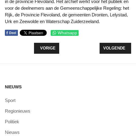
in de provincie Flevoland. Het archief werkt voor het publiek en
voor de deelnemers aan de Gemeenschappelijke Regeling: het
Rijk, de Provincie Flevoland, de gemeenten Dronten, Lelystad,
Urk en Zeewolde en Waterschap Zuiderzeeland.
f
Whatsapp
Deel
VORIG ARTIKEL: ESSENTAKSTERFTE HEEFT NOG
VOLGENDE ARTI
VORIGE
VOLGENDE
NIEUWS
Sport
Regionieuws
Politiek
Nieuws