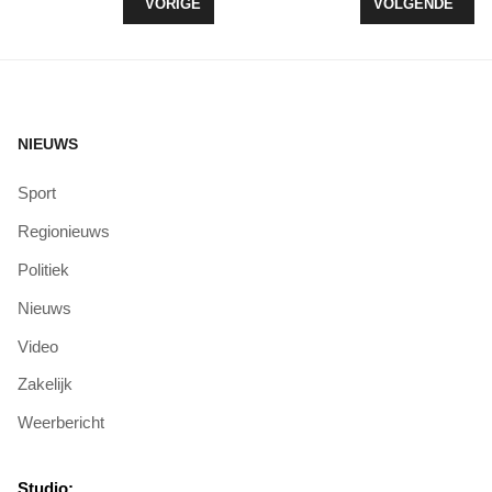
VORIG ARTIKEL: ZEEZOUT TEGEN DRINKWATERS
VOLGENDE ARTI
VORIGE
VOLGENDE
NIEUWS
Sport
Regionieuws
Politiek
Nieuws
Video
Zakelijk
Weerbericht
Studio: