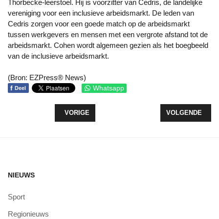
Thorbecke-leerstoel. Hij is voorzitter van Cedris, de landelijke
vereniging voor een inclusieve arbeidsmarkt. De leden van
Cedris zorgen voor een goede match op de arbeidsmarkt
tussen werkgevers en mensen met een vergrote afstand tot de
arbeidsmarkt. Cohen wordt algemeen gezien als het boegbeeld
van de inclusieve arbeidsmarkt.
(Bron: EZPress® News)
f
Whatsapp
Deel
VORIG ARTIKEL: WOENSDAG 20 NOVEMBER; LAND
VOLGENDE ARTI
VORIGE
VOLGENDE
NIEUWS
Sport
Regionieuws