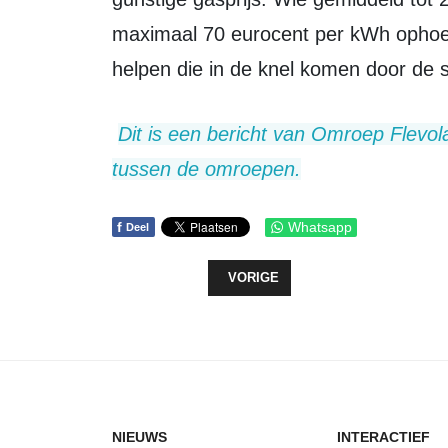
maximaal 70 eurocent per kWh ophoes
helpen die in de knel komen door de st
Dit is een bericht van Omroep Flevoland in het kader van de samenwerking
tussen de omroepen.
f
Whatsapp
Deel
VORIG ARTIKEL: DEN HAAG, BERG
VORIGE
NIEUWS
INTERACTIEF