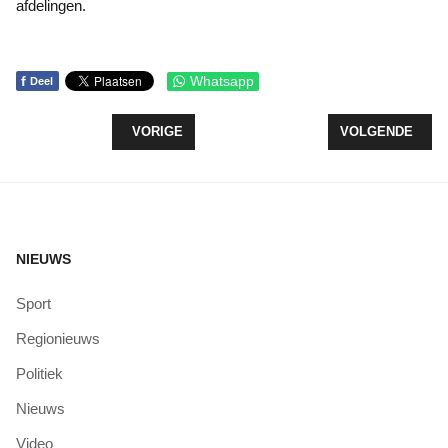
afdelingen.
f
Whatsapp
Deel
VORIG ARTIKEL: WEGWERKZAAMHEDEN WEEKEND
VOLGENDE ARTI
VORIGE
VOLGENDE
NIEUWS
Sport
Regionieuws
Politiek
Nieuws
Video