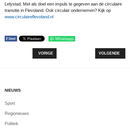
Lelystad. Met als doel een impuls te gegeven aan de circulaire
transitie in Flevoland. Ook circulair ondernemen? Kijk op
www.circulaireflevoland.nl
f
Whatsapp
Deel
VORIG ARTIKEL: VERHALENARK VERTROKKEN NA
VOLGENDE ARTI
VORIGE
VOLGENDE
NIEUWS
Sport
Regionieuws
Politiek