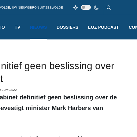
WOLDE, UW NIEUWSBRON UIT ZEEWOLDE
IO
TV
NIEUWS
DOSSIERS
LOZ PODCAST
CO
itief geen beslissing over
t
 JUNI 2022
bevestigt minister Mark Harbers van