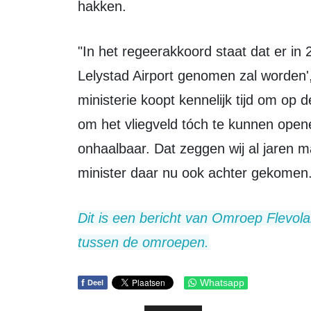
hakken.
"In het regeerakkoord staat dat er in 2022 een besluit over de toekomst van
Lelystad Airport genomen zal worden', 
ministerie koopt kennelijk tijd om op d
om het vliegveld tóch te kunnen opene
onhaalbaar. Dat zeggen wij al jaren ma
minister daar nu ook achter gekomen.
Dit is een bericht van Omroep Flevoland in het kader van de samenwerking
tussen de omroepen.
f
Whatsapp
Deel