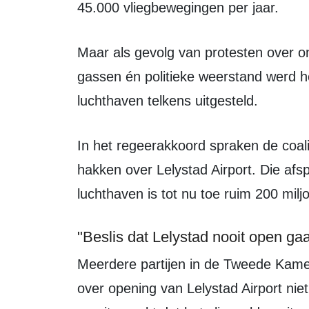
45.000 vliegbewegingen per jaar.
Maar als gevolg van protesten over onder meer vliegroutes, geluid, uitstoot van
gassen én politieke weerstand werd h
luchthaven telkens uitgesteld.
In het regeerakkoord spraken de coalitiepartijen af om dit jaar een knoop door te
hakken over Lelystad Airport. Die afs
luchthaven is tot nu toe ruim 200 mil
"Beslis dat Lelystad nooit open gaa
Meerdere partijen in de Tweede Kamer vinden het uitstellen van de beslissing
over opening van Lelystad Airport niet