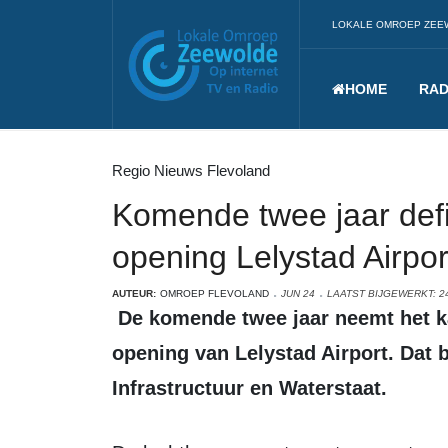
LOKALE OMROEP ZEE
HOME
RAD
Regio Nieuws Flevoland
Komende twee jaar defin
opening Lelystad Airpor
AUTEUR:
OMROEP FLEVOLAND
JUN 24
LAATST BIJGEWERKT: 24
De komende twee jaar neemt het kabinet definitief geen beslissing over de
opening van Lelystad Airport. Dat 
Infrastructuur en Waterstaat.