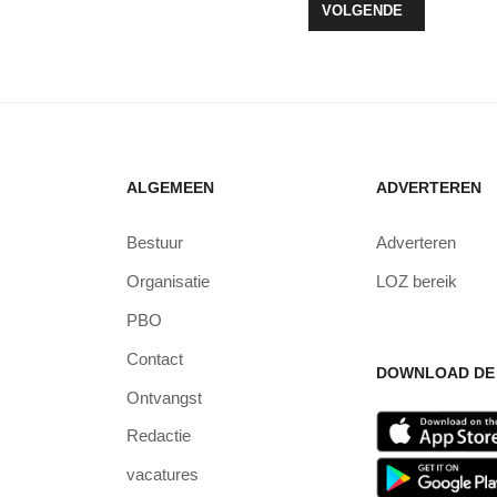
AL INNOVATION HUB START IN PROVINCIE FLEVOLAND
VOLGENDE ARTIKEL: RU
VOLGENDE
ALGEMEEN
ADVERTEREN
Bestuur
Adverteren
Organisatie
LOZ bereik
PBO
Contact
DOWNLOAD DE 
Ontvangst
Redactie
vacatures