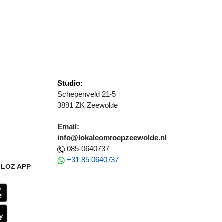
IM 20 IDEEËN OPGEHAALD TIJDENS TOER FONDS LEEFBAAR PLATT
Studio:
Schepenveld 21-5
3891 ZK Zeewolde
Email:
info@lokaleomroepzeewolde.nl
085-0640737
+31 85 0640737
LOZ APP