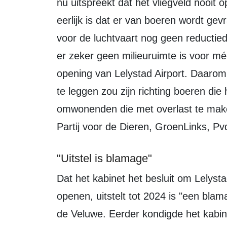
nu uitspreekt dat het vliegveld nooit
eerlijk is dat er van boeren wordt g
voor de luchtvaart nog geen reductie
er zeker geen milieuruimte is voor mé
opening van Lelystad Airport. Daarom 
te leggen zou zijn richting boeren di
omwonenden die met overlast te maken
Partij voor de Dieren, GroenLinks, Pv
"Uitstel is blamage"
Dat het kabinet het besluit om Lelystad Airport voor passagiersvluchten te
openen, uitstelt tot 2024 is "een bla
de Veluwe. Eerder kondigde het kabin