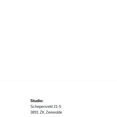
TING NIET
RANDWEER GEEFT SEIN BRAND MEESTER BIJ NATUURBRAND ’T HAR
Studio:
Schepenveld 21-5
3891 ZK Zeewolde