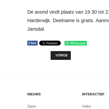
De avond vindt plaats van 19.30 tot 21.15 uur in ziekenhuis St Jansdal in
Harderwijk. Deelname is gratis. Aanm
Jansdal
.
f
Whatsapp
Deel
VORIG ARTIKEL: HARRY DE JONGE
VORIGE
NIEUWS
INTERACTIEF
Sport
Video