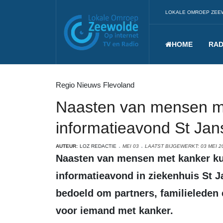
LOKALE OMROEP ZEE
HOME
RAD
Regio Nieuws Flevoland
Naasten van mensen m
informatieavond St Jan
AUTEUR:
LOZ REDACTIE
MEI 03
LAATST BIJGEWERKT: 03 MEI 2
Naasten van mensen met kanker kunnen op 12 mei terecht bij een
informatieavond in ziekenhuis St J
bedoeld om partners, familieleden
voor iemand met kanker.