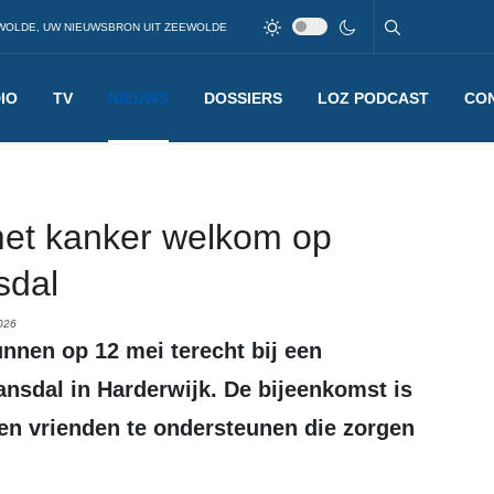
WOLDE, UW NIEUWSBRON UIT ZEEWOLDE
IO
TV
NIEUWS
DOSSIERS
LOZ PODCAST
CO
et kanker welkom op
sdal
026
ansdal in Harderwijk. De bijeenkomst is
 en vrienden te ondersteunen die zorgen