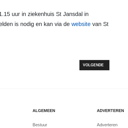
elden is nodig en kan via de
website
van St
: DE TWEEDE WERELDOORLOG IS VOORBIJ MAAR ANGST EN UITSLUI
VOLGENDE ARTIKEL: B
VOLGENDE
ALGEMEEN
ADVERTEREN
Bestuur
Adverteren