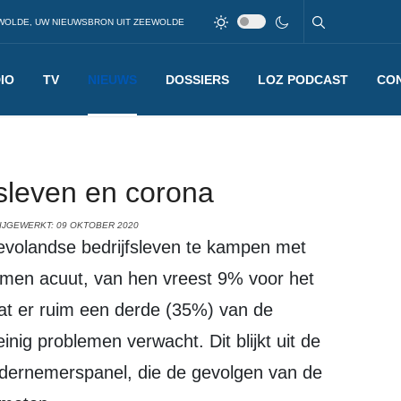
WOLDE, UW NIEUWSBRON UIT ZEEWOLDE
IO
TV
NIEUWS
DOSSIERS
LOZ PODCAST
CO
sleven en corona
IJGEWERKT: 09 OKTOBER 2020
emen acuut, van hen vreest 9% voor het
at er ruim een derde (35%) van de
ig problemen verwacht. Dit blijkt uit de
ndernemerspanel, die de gevolgen van de