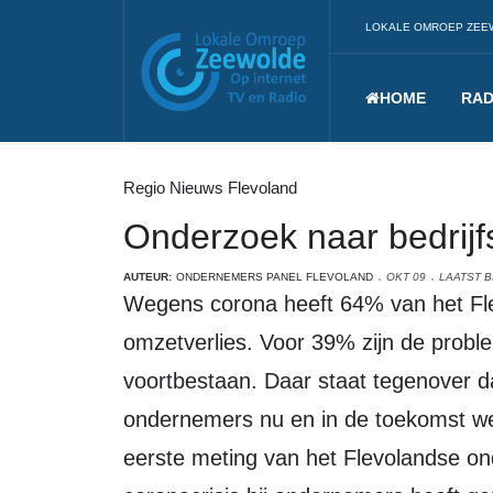
LOKALE OMROEP ZEE
HOME
RAD
Regio Nieuws Flevoland
Onderzoek naar bedrijf
AUTEUR:
ONDERNEMERS PANEL FLEVOLAND
OKT 09
LAATST B
Wegens corona heeft 64% van het Flevolandse bedrijfsleven te kampen met
omzetverlies. Voor 39% zijn de probl
voortbestaan. Daar staat tegenover d
ondernemers nu en in de toekomst wein
eerste meting van het Flevolandse o