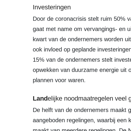
Investeringen
Door de coronacrisis stelt ruim 50% van de respondenten investeringen uit. Het
gaat met name om vervangings- en uit
kwart van de ondernemers worden uitg
ook invloed op geplande investering
15% van de ondernemers stelt investe
opwekken van duurzame energie uit of 
plannen voor waren.
Land
elijke noodmaatregelen veel g
De helft van de ondernemers maakt gebruik van één of meer van de
aangeboden regelingen, waarbij een 
maakt van meerdere regelingen. De N