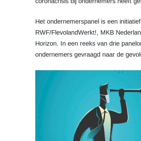
coronacrisis bij ondernemers heeft g
Het ondernemerspanel is een initiatief van VNO-NCW, Provincie Flevoland,
RWF/FlevolandWerkt!, MKB Nederland
Horizon. In een reeks van drie pane
ondernemers gevraagd naar de gevolg