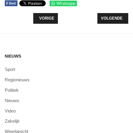
f
Whatsapp
Deel
VORIG ARTIKEL: JERUSALEMA CHALLENGE IN CO
VOLGENDE ARTI
VORIGE
VOLGENDE
NIEUWS
Sport
Regionieuws
Politiek
Nieuws
Video
Zakelijk
Weerbericht